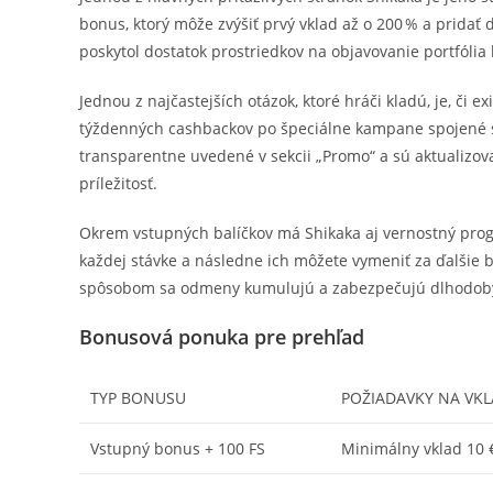
bonus, ktorý môže zvýšiť prvý vklad až o 200 % a pridať 
poskytol dostatok prostriedkov na objavovanie portfólia 
Jednou z najčastejších otázok, ktoré hráči kladú, je, či e
týždenných cashbackov po špeciálne kampane spojené s
transparentne uvedené v sekcii „Promo“ a sú aktualizov
príležitosť.
Okrem vstupných balíčkov má Shikaka aj vernostný prog
každej stávke a následne ich môžete vymeniť za ďalšie 
spôsobom sa odmeny kumulujú a zabezpečujú dlhodobý pr
Bonusová ponuka pre prehľad
TYP BONUSU
POŽIADAVKY NA VK
Vstupný bonus + 100 FS
Minimálny vklad 10 