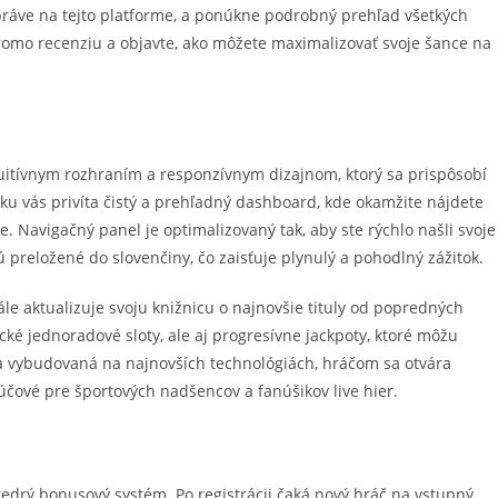
u práve na tejto platforme, a ponúkne podrobný prehľad všetkých
 promo recenziu a objavte, ako môžete maximalizovať svoje šance na
uitívnym rozhraním a responzívnym dizajnom, ktorý sa prispôsobí
ku vás privíta čistý a prehľadný dashboard, kde okamžite nájdete
. Navigačný panel je optimalizovaný tak, aby ste rýchlo našli svoje
ú preložené do slovenčiny, čo zaisťuje plynulý a pohodlný zážitok.
ále aktualizuje svoju knižnicu o najnovšie tituly od popredných
cké jednoradové sloty, ale aj progresívne jackpoty, ktoré môžu
rma vybudovaná na najnovších technológiách, hráčom sa otvára
účové pre športových nadšencov a fanúšikov live hier.
štedrý bonusový systém. Po registrácii čaká nový hráč na vstupný