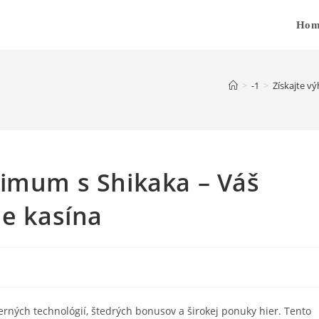
Hom
>
-1
>
Získajte v
ximum s Shikaka – Váš
ne kasína
ných technológií, štedrých bonusov a širokej ponuky hier. Tento