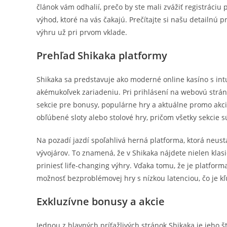
článok vám odhalií, prečo by ste mali zvážiť registráci
výhod, ktoré na vás čakajú. Prečítajte si našu detailnú
výhru už pri prvom vklade.
Prehľad Shikaka platformy
Shikaka sa predstavuje ako moderné online kasíno s int
akémukoľvek zariadeniu. Pri prihlásení na webovú strán
sekcie pre bonusy, populárne hry a aktuálne promo akcie
obľúbené sloty alebo stolové hry, pričom všetky sekcie s
Na pozadí jazdí spoľahlivá herná platforma, ktorá neust
vývojárov. To znamená, že v Shikaka nájdete nielen klasi
priniesť life‑changing výhry. Vďaka tomu, že je platfo
možnosť bezproblémovej hry s nízkou latenciou, čo je kľ
Exkluzívne bonusy a akcie
Jednou z hlavných príťažlivých stránok Shikaka je jeho 