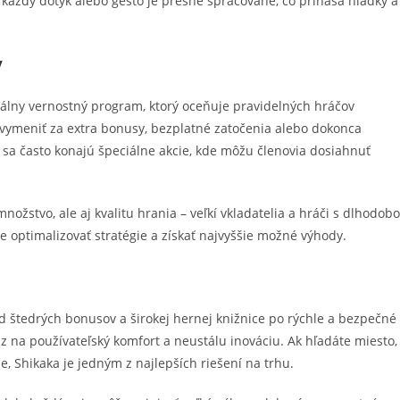
 každý dotyk alebo gesto je presne spracované, čo prináša hladký a
y
eciálny vernostný program, ktorý oceňuje pravidelných hráčov
vymeniť za extra bonusy, bezplatné zatočenia alebo dokonca
sa často konajú špeciálne akcie, kde môžu členovia dosiahnuť
ožstvo, ale aj kvalitu hrania – veľkí vkladatelia a hráči s dlhodob
 optimalizovať stratégie a získať najvyššie možné výhody.
 štedrých bonusov a širokej hernej knižnice po rýchle a bezpečné
az na používateľský komfort a neustálu inováciu. Ak hľadáte miesto,
, Shikaka je jedným z najlepších riešení na trhu.