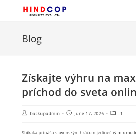
Skip
to
content
Blog
Získajte výhru na ma
príchod do sveta onli
Post
Post
Post
backupadmin
June 17, 2026
-1
author:
published:
category:
Shikaka prináša slovenským hráčom jedinečný mix moder