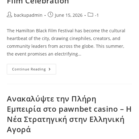
Film Celebration
Post
Post
Post
backupadmin
June 15, 2026
-1
author:
published:
category:
The Hamilton Black Film Festival has become the cultural
heartbeat of the city, drawing cinephiles, creators, and
community leaders from across the globe. This summer,
the event promises an electrifying…
Experience
Continue Reading
The
Pulse
Of
Black
Cinema
At
Ανακαλύψτε την Πλήρη
Hamilton’s
Premier
Εμπειρία στο pawnbet casino – Η
Film
Celebration
Νέα Στρατηγική στην Ελληνική
Αγορά