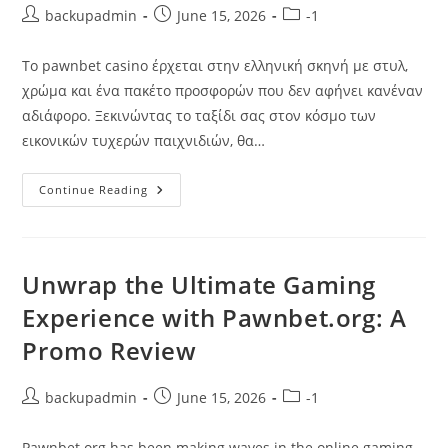
Post
Post
Post
backupadmin
June 15, 2026
-1
author:
published:
category:
Το pawnbet casino έρχεται στην ελληνική σκηνή με στυλ,
χρώμα και ένα πακέτο προσφορών που δεν αφήνει κανέναν
αδιάφορο. Ξεκινώντας το ταξίδι σας στον κόσμο των
εικονικών τυχερών παιχνιδιών, θα…
Ανακαλύψτε
Continue Reading
Την
Πλήρη
Εμπειρία
Στο
Pawnbet
Casino
Unwrap the Ultimate Gaming
–
Η
Experience with Pawnbet.org: A
Νέα
Στρατηγική
Promo Review
Στην
Ελληνική
Αγορά
Post
Post
Post
backupadmin
June 15, 2026
-1
author:
published:
category:
Pawnbet.org has been making waves in the online gaming