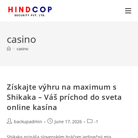
Skip
to
content
casino
>
casino
Získajte výhru na maximum s
Shikaka – Váš príchod do sveta
online kasína
Post
Post
Post
backupadmin
June 17, 2026
-1
author:
published:
category:
Shikaka prináša slovenským hráčom jedinečný mix