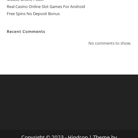
Real Casino Online Slot Games For Android
Free Spins No Deposit Bonus
Recent Comments
No comments to show.
Copyright © 2023 - Hindcop | Theme by