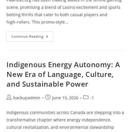
scene, promising a blend of casino excitement and sports
betting thrills that cater to both casual players and
high‑rollers. This promo‑style…
Unwrap
Continue Reading
The
Ultimate
Gaming
Experience
With
Pawnbet.org:
Indigenous Energy Autonomy: A
A
Promo
New Era of Language, Culture,
Review
and Sustainable Power
Post
Post
Post
backupadmin
June 15, 2026
-1
author:
published:
category:
Indigenous communities across Canada are stepping into a
transformative chapter where energy independence,
cultural revitalization, and environmental stewardship