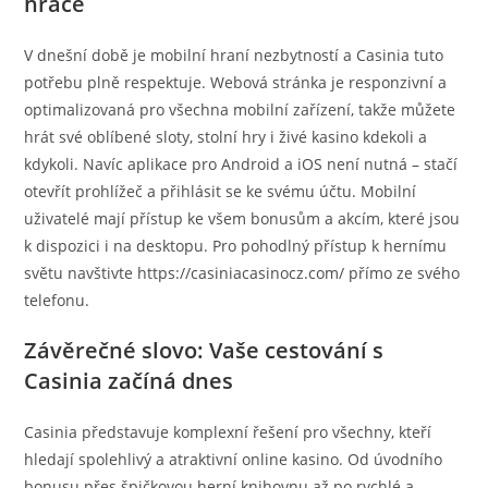
hráče
V dnešní době je mobilní hraní nezbytností a Casinia tuto
potřebu plně respektuje. Webová stránka je responzivní a
optimalizovaná pro všechna mobilní zařízení, takže můžete
hrát své oblíbené sloty, stolní hry i živé kasino kdekoli a
kdykoli. Navíc aplikace pro Android a iOS není nutná – stačí
otevřít prohlížeč a přihlásit se ke svému účtu. Mobilní
uživatelé mají přístup ke všem bonusům a akcím, které jsou
k dispozici i na desktopu. Pro pohodlný přístup k hernímu
světu navštivte https://casiniacasinocz.com/ přímo ze svého
telefonu.
Závěrečné slovo: Vaše cestování s
Casinia začíná dnes
Casinia představuje komplexní řešení pro všechny, kteří
hledají spolehlivý a atraktivní online kasino. Od úvodního
bonusu přes špičkovou herní knihovnu až po rychlé a