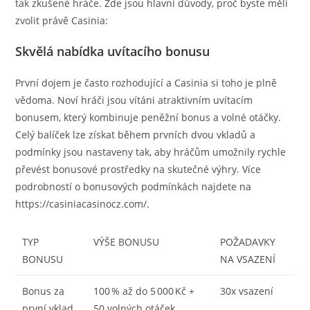
tak zkušené hráče. Zde jsou hlavní důvody, proč byste měli
zvolit právě Casinia:
Skvělá nabídka uvítacího bonusu
První dojem je často rozhodující a Casinia si toho je plně
vědoma. Noví hráči jsou vítáni atraktivním uvítacím
bonusem, který kombinuje peněžní bonus a volné otáčky.
Celý balíček lze získat během prvních dvou vkladů a
podmínky jsou nastaveny tak, aby hráčům umožnily rychle
převést bonusové prostředky na skutečné výhry. Více
podrobností o bonusových podmínkách najdete na
https://casiniacasinocz.com/.
TYP
VÝŠE BONUSU
POŽADAVKY
BONUSU
NA VSAZENÍ
Bonus za
100 % až do 5 000 Kč +
30x vsazení
první vklad
50 volných otáček