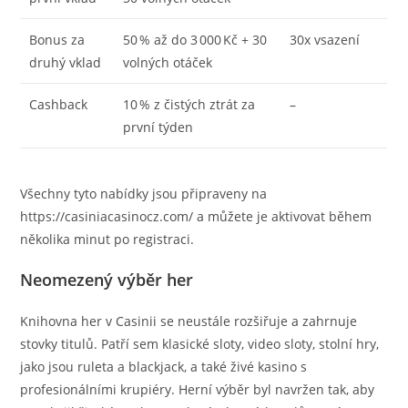
Bonus za
50 % až do 3 000 Kč + 30
30x vsazení
druhý vklad
volných otáček
Cashback
10 % z čistých ztrát za
–
první týden
Všechny tyto nabídky jsou připraveny na
https://casiniacasinocz.com/ a můžete je aktivovat během
několika minut po registraci.
Neomezený výběr her
Knihovna her v Casinii se neustále rozšiřuje a zahrnuje
stovky titulů. Patří sem klasické sloty, video sloty, stolní hry,
jako jsou ruleta a blackjack, a také živé kasino s
profesionálními krupiéry. Herní výběr byl navržen tak, aby