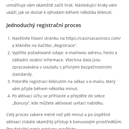
umožňuje vám okamžitě začít hrát. Následující kroky vám
ukáží, jak se dostat k výhodám během několika kliknutí.
Jednoduchý registrační proces
Navštivte hlavní stránku na https://casiniacasinocz.com/
a klikněte na tlačítko „Registrace“.
Vyplňte požadované údaje: e‑mailovou adresu, heslo a
základní osobní informace. Všechna data jsou
zpracovávána v souladu s přísnými bezpečnostními
standardy.
Potvrďte registraci kliknutím na odkaz v e‑mailu, který
vám přijde během několika minut.
Po aktivaci účtu se přihlaste a přejděte do sekce
„Bonusy“, kde můžete aktivovat uvítací nabídku.
Celý proces zabere méně než pět minut a po úspěšné
aktivaci získáte okamžitý přístup k bonusovým prostředkům.
Pro detailní popis postupu navštivte