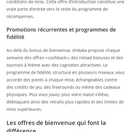
conditions de mise. Cette offre d’introduction constitue une
vraie porte d’entrée vers le reste du programme de
récompenses.
Promotions récurrentes et programmes de
fidélité
Au-delà du bonus de bienvenue, shikaka propose chaque
semaine des offres « cashback », des reload bonuses et des
tournois à thème avec des cagnottes attractives. Le
programme de fidélité, structuré en plusieurs niveaux, vous
accorde des points à chaque mise, échangeables contre
des crédits de jeu, des freerounds ou même des cadeaux
physiques. Plus vous jouez, plus votre statut s’élève,
débloquant ainsi des retraits plus rapides et des limites de
mise supérieures.
Les offres de bienvenue qui font la
différence