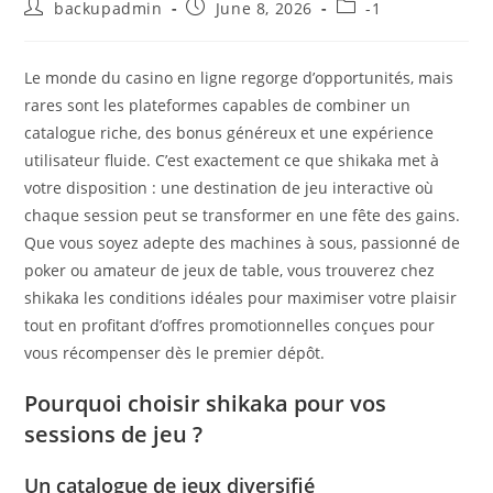
Post
Post
Post
backupadmin
June 8, 2026
-1
author:
published:
category:
Le monde du casino en ligne regorge d’opportunités, mais
rares sont les plateformes capables de combiner un
catalogue riche, des bonus généreux et une expérience
utilisateur fluide. C’est exactement ce que shikaka met à
votre disposition : une destination de jeu interactive où
chaque session peut se transformer en une fête des gains.
Que vous soyez adepte des machines à sous, passionné de
poker ou amateur de jeux de table, vous trouverez chez
shikaka les conditions idéales pour maximiser votre plaisir
tout en profitant d’offres promotionnelles conçues pour
vous récompenser dès le premier dépôt.
Pourquoi choisir shikaka pour vos
sessions de jeu ?
Un catalogue de jeux diversifié