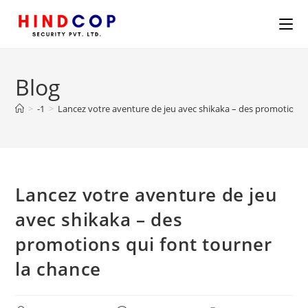
Skip
to
content
Blog
>
-1
>
Lancez votre aventure de jeu avec shikaka – des promotions q
Lancez votre aventure de jeu
avec shikaka – des
promotions qui font tourner
la chance