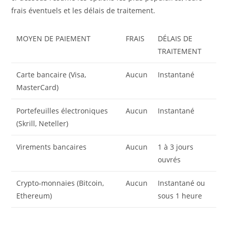
frais éventuels et les délais de traitement.
MOYEN DE PAIEMENT
FRAIS
DÉLAIS DE
TRAITEMENT
Carte bancaire (Visa,
Aucun
Instantané
MasterCard)
Portefeuilles électroniques
Aucun
Instantané
(Skrill, Neteller)
Virements bancaires
Aucun
1 à 3 jours
ouvrés
Crypto‑monnaies (Bitcoin,
Aucun
Instantané ou
Ethereum)
sous 1 heure