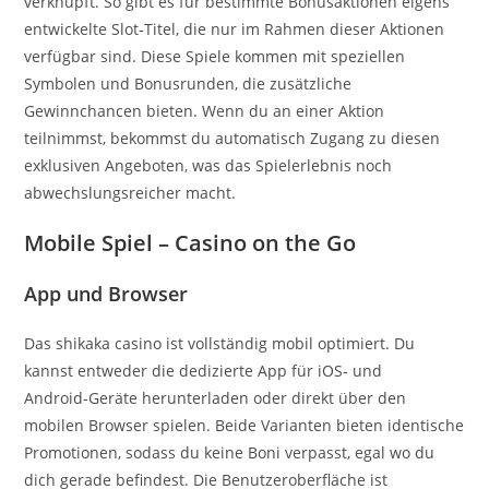
verknüpft. So gibt es für bestimmte Bonusaktionen eigens
entwickelte Slot‑Titel, die nur im Rahmen dieser Aktionen
verfügbar sind. Diese Spiele kommen mit speziellen
Symbolen und Bonusrunden, die zusätzliche
Gewinnchancen bieten. Wenn du an einer Aktion
teilnimmst, bekommst du automatisch Zugang zu diesen
exklusiven Angeboten, was das Spielerlebnis noch
abwechslungsreicher macht.
Mobile Spiel – Casino on the Go
App und Browser
Das shikaka casino ist vollständig mobil optimiert. Du
kannst entweder die dedizierte App für iOS‑ und
Android‑Geräte herunterladen oder direkt über den
mobilen Browser spielen. Beide Varianten bieten identische
Promotionen, sodass du keine Boni verpasst, egal wo du
dich gerade befindest. Die Benutzeroberfläche ist