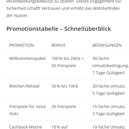
verantwortungsbewusst zu spielen. Dieses Engagement für
Sicherheit schafft Vertrauen und erhöht das Wohlbefinden
der Nutzer.
Promotionstabelle – Schnellüberblick
PROMOTION
BONUS
BEDINGUNGEN
Willkommenspaket
100 % bis 200 € +
30‑fache
50 Freispiele
Umsatzbedingung,
7 Tage Gültigkeit
Wochen‑Reload
50 % bis 100 €
20‑fache Umsatz,
5 Tage Gültigkeit
Freispiele für neue
20 Freispiele
15‑fache Umsatz,
Slots
3 Tage Gültigkeit
Cashback‑Woche
10 % auf
10‑fache Umsatz,