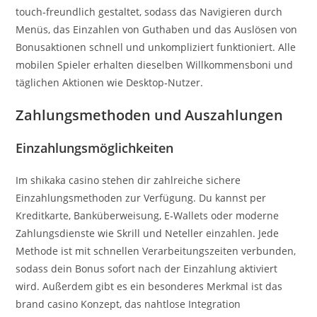
touch‑freundlich gestaltet, sodass das Navigieren durch
Menüs, das Einzahlen von Guthaben und das Auslösen von
Bonusaktionen schnell und unkompliziert funktioniert. Alle
mobilen Spieler erhalten dieselben Willkommensboni und
täglichen Aktionen wie Desktop‑Nutzer.
Zahlungsmethoden und Auszahlungen
Einzahlungsmöglichkeiten
Im shikaka casino stehen dir zahlreiche sichere
Einzahlungsmethoden zur Verfügung. Du kannst per
Kreditkarte, Banküberweisung, E‑Wallets oder moderne
Zahlungsdienste wie Skrill und Neteller einzahlen. Jede
Methode ist mit schnellen Verarbeitungszeiten verbunden,
sodass dein Bonus sofort nach der Einzahlung aktiviert
wird. Außerdem gibt es ein besonderes Merkmal ist das
brand casino Konzept, das nahtlose Integration