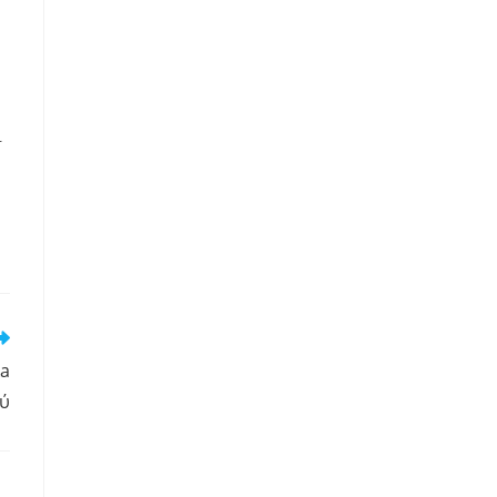
ι
ka
ού