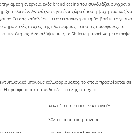
ε την άμεση ενέργεια ενός brand casino που συνδυάζει σύγχρονα
τήριξη πελατών. Αν ψάχνετε για ένα χώρο όπου η ψυχή του καζίνο
γουρα θα σας καθηλώσει. Στην εισαγωγή αυτή θα βρείτε το γενικό
πιο σημαντικές πτυχές της πλατφόρμας – από τις προσφορές, τα
ατα πιστότητας. Ανακαλύψτε πώς το Shikaka μπορεί να μετατρέψει
ο εντυπωσιακό μπόνους καλωσορίσματος, το οποίο προσφέρεται σε
α. Η προσφορά αυτή συνδυάζει τα εξής στοιχεία:
ΑΠΑΙΤΉΣΕΙΣ ΣΤΟΙΧΗΜΑΤΙΣΜΟΎ
30× το ποσό του μπόνους