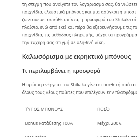
τη στιγμή που ανοίγετε τον λογαριασμό σας, θα νιώσετ
παιχνίδια, ελκυστικά μπόνους και μια ασύγκριτη υποσ
ζωντανεύει σε κάθε σπίντα, η προσφορά του Shikaka σί
πλαίσιο, ενώ από εκεί και πέρα θα εξερευνήσουμε τις 
παιχνίδια, τις μεθόδους πληρωμής, μέχρι τα προγράμμ
την τυχερή σας στιγμή σε αληθινή νίκη.
Καλωσόρισμα με εκρηκτικό μπόνους
Τι περιλαμβάνει η προσφορά
Η πρώιμη ενέργεια του Shikaka γίνεται αισθητή από τ
όλους τους νέους παίκτες που επιλέγουν την πλατφόρμ
ΤΎΠΟΣ ΜΠΌΝΟΥΣ
ΠΟΣΌ
Bonus κατάθεσης 100%
Μέχρι 200 €