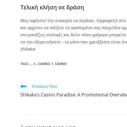
Τελική κλήση σε δράση
Μην αφήνετε την ευκαιρία να περάσει. Εγγραφείτε στο
και αρχίστε να παίζετε τα αγαπημένα σας παιχνίδια αμέσ
επιτραπέζιες επιλογές και δείτε πόσο γρήγορα μπορείτε
να την εξερευνήσετε – το μόνο που χρειάζεστε είναι έν
shikaka!
TAGS
:
-
,
-1
,
-CASINO
,
1
,
CASINO
Read
Previous Post
more
Shikaka’s Casino Paradise: A Promotional Overvie
articles