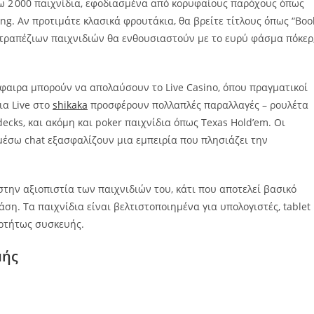
ω 2 000 παιχνίδια, εφοδιασμένα από κορυφαίους παρόχους όπως
ing. Αν προτιμάτε κλασικά φρουτάκια, θα βρείτε τίτλους όπως “Boo
 επιτραπέζιων παιχνιδιών θα ενθουσιαστούν με το ευρύ φάσμα πόκερ
φαιρα μπορούν να απολαύσουν το Live Casino, όπου πραγματικοί
ια Live στο
shikaka
προσφέρουν πολλαπλές παραλλαγές – ρουλέτα
ecks, και ακόμη και poker παιχνίδια όπως Texas Hold’em. Οι
μέσω chat εξασφαλίζουν μια εμπειρία που πλησιάζει την
την αξιοπιστία των παιχνιδιών του, κάτι που αποτελεί βασικό
άση. Τα παιχνίδια είναι βελτιστοποιημένα για υπολογιστές, tablet
αρτήτως συσκευής.
μής