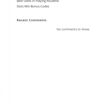
Best Odds In Playing Roulette
Slots Win Bonus Codes
Recent Comments
No comments to show.