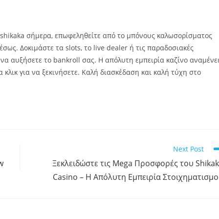
 shikaka σήμερα, επωφεληθείτε από το μπόνους καλωσορίσματος
ως. Δοκιμάστε τα slots, το live dealer ή τις παραδοσιακές
 να αυξήσετε το bankroll σας. Η απόλυτη εμπειρία καζίνο αναμένε
α κλικ για να ξεκινήσετε. Καλή διασκέδαση και καλή τύχη στο
Next Post
w
Ξεκλειδώστε τις Mega Προσφορές του Shika
Casino – Η Απόλυτη Εμπειρία Στοιχηματισμ